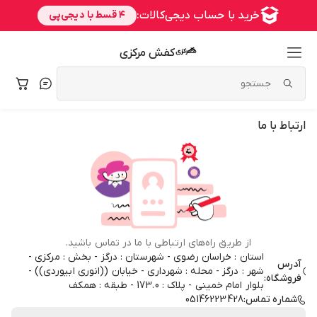
کفش مرکزی
ارتباط با ما
از طریق راه‌های ارتباطی با ما در تماس باشید.
استان : خراسان رضوی - شهرستان : درگز - بخش : مرکزی -
آدرس
شهر : درگز - محله : شهرداری - خیابان ((انوری ابیوردی)) -
فروشگاه:
بلوار امام خمینی - پلاک : 173.0 - طبقه : همکف
شماره تماس:
05146223428