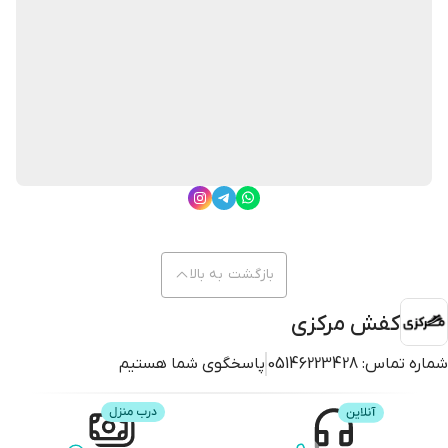
بازگشت به بالا
کفش مرکزی
شماره تماس:
05146223428
پاسخگوی شما هستیم