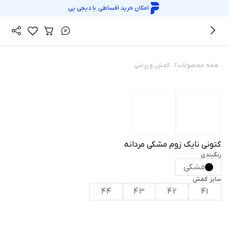
امکان خرید اقساطی با
دیجی پی
/
همه محصولات
کفش ورزشی
کتونی نایک زوم مشکی مردانه
رنگبندی
مشکی
سایز کفش
44
43
42
41