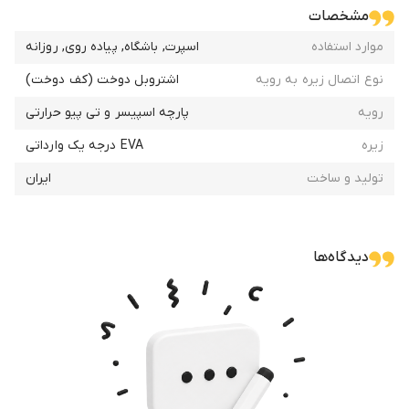
مشخصات
جهت راهنمای خرید میتوانید با این شماره تماس بگیرید
موارد استفاده
اسپرت, باشگاه, پیاده روی, روزانه
09391804455
نوع اتصال زیره به رویه
اشتروبل دوخت (کف دوخت)
رویه
پارچه اسپیسر و تی پیو حرارتی
برای نحوه اندازه گیری سایز پا روی متن کلیک کنید
زیره
EVA درجه یک وارداتی
تولید و ساخت
ایران
دیدگاه‌ها