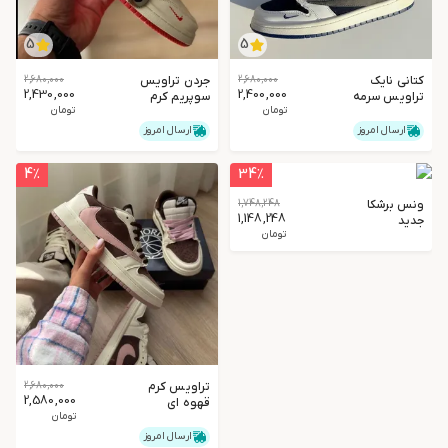
5
5
کتانی نایک
2,680,000
جردن تراویس
2,680,000
2,430,000
2,400,000
تراویس سرمه
سوپریم کرم
تومان
تومان
ای
قرمز
ارسال امروز
ارسال امروز
4
٪
34
٪
ونس برشکا
1,748,248
1,148,248
جدید
تومان
تراویس کرم
2,680,000
2,580,000
قهوه ای
تومان
صورتی
ارسال امروز