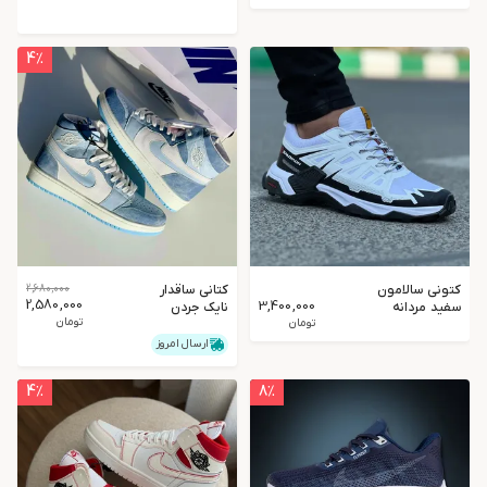
مشکی
4
٪
کتونی سالامون
کتانی ساقدار
2,680,000
2,580,000
3,400,000
سفید مردانه
نایک جردن
تومان
تومان
سفیدآبی
ارسال امروز
4
٪
8
٪