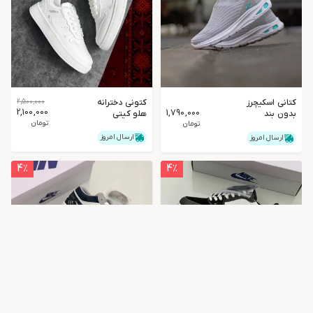
کتانی اسکیچرز
کتونی دخترانه
2,500,000
2,100,000
1,790,000
بدون بند
هلو کیتی
تومان
پدیده
تومان
سفیدتمام
ارسال امروز
ارسال امروز
4
٪
4
٪