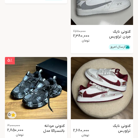
کتونی نایک
2,680,000
2,380,000
جردن تراویس
تومان
سفید طوسی
ارسال امروز
5
٪
5
کتونی نایک
کتونی مردانه
3,000,000
2,850,000
2,680,000
تراویس
بالنسیاگا مدل
تومان
استاسی
تومان
اسپایدر رنگ