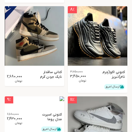
8
٪
کتونی اکو(چرم
3,750,000
کتانی ساقدار
3,450,000
2,680,000
تام)تبریز
نایک جردن کرم
تومان
سبز موکا
تومان
ارسال امروز
9
٪
11
٪
کتونی اسپرت
2,680,000
2,430,000
مدل پوما
تومان
ریبوند مردانه
ارسال امروز