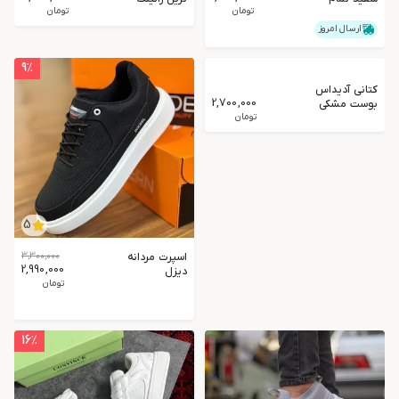
تومان
تومان
سایز 40و44
مردانه
ارسال امروز
9
٪
کتانی آدیداس
2,700,000
بوست مشکی
سفید
تومان
5
اسپرت مردانه
3,300,000
2,990,000
دیزل
تومان
16
٪