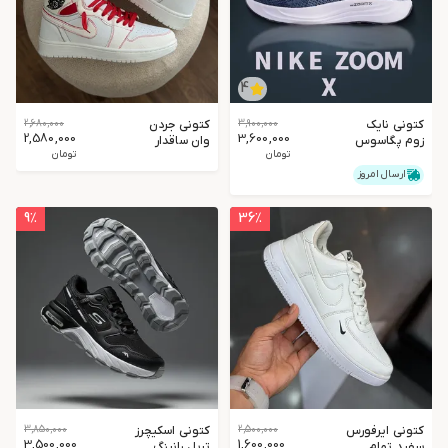
4
کتونی نایک
3,900,000
کتونی جردن
2,680,000
2,580,000
3,600,000
زوم پگاسوس
وان ساقدار
تومان
تومان
سرمه ای
ردفانتوم
ارسال امروز
9
٪
36
٪
کتونی ایرفورس
2,500,000
کتونی اسکیچرز
3,850,000
3,500,000
1,600,000
سفید تمام
تریل رانینگ