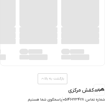
بازگشت به بالا
کفش مرکزی
شماره تماس:
05146223428
پاسخگوی شما هستیم