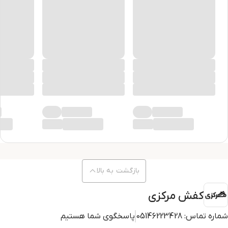
بازگشت به بالا
کفش مرکزی
شماره تماس:
05146223428
پاسخگوی شما هستیم