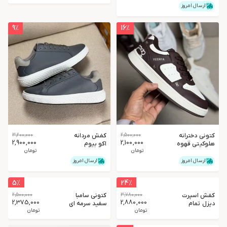
مشکی-سرمه
ارسال امروز
ای
9
٪
16
٪
کتونی دخترانه
2,500,000
کفش مردانه
3,200,000
2,900,000
2,100,000
هلوکیتی قهوه
اکو بیوم
تومان
تومان
ای
طوسی
ارسال امروز
ارسال امروز
5
٪
24
٪
کفش اسپرت
3,780,000
کتونی سامبا
2,500,000
2,375,000
2,880,000
دیزل تمام
سفید سرمه ای
تومان
تومان
مشکی
مردانه