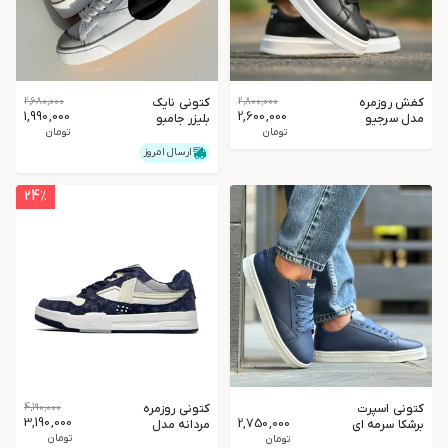
کفش روزمره
2,800,000
کتونی نایک
2,680,000
1,990,000
2,600,000
مدل سرجیو
بلیزر جامبو
تومان
تومان
مردانه
ارسال امروز
24
٪
کتونی اسپرت
کتونی روزمره
4,190,000
3,190,000
2,750,000
برشکا سرمه ای
مردانه مدل
تومان
تومان
XtepStreet