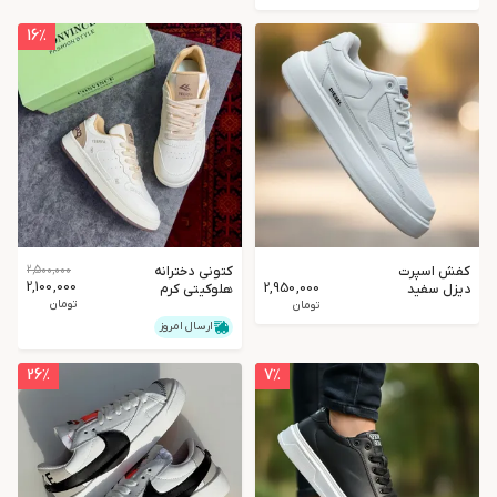
16
٪
کفش اسپرت
کتونی دخترانه
2,500,000
2,100,000
2,950,000
دیزل سفید
هلوکیتی کرم
تومان
تومان
قهوه ای
ارسال امروز
26
٪
7
٪