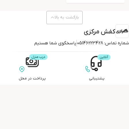
بازگشت به بالا
کفش مرکزی
شماره تماس:
05146223428
پاسخگوی شما هستیم
پشتیبانی
پرداخت در محل
تضمین کیفیت
تحویل اکسپرس
محصولات
کفش مرکزی
جردن تراویس