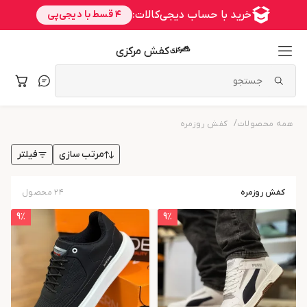
کفش مرکزی
/
همه محصولات
کفش روزمره
فیلتر
مرتب سازی
کفش روزمره
۲۴
محصول
9
٪
9
٪